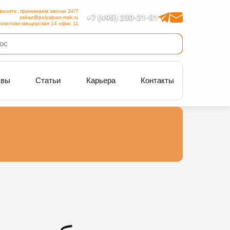
воните, принимаем звонки 24/7
+7 (495) 230-21-81
zakaz@polyalpan-msk.ru
околово-мещерская 14 офис 11
ывы
Статьи
Карьера
Контакты