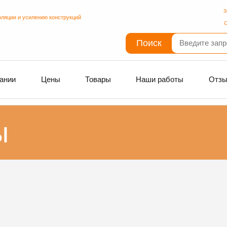
З
оляции и усилению конструкций
С
Поиск
ании
Цены
Товары
Наши работы
Отз
ы