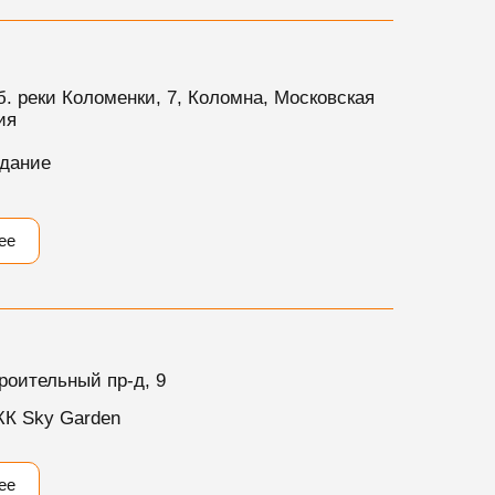
. реки Коломенки, 7, Коломна, Московская
ия
дание
ее
оительный пр-д, 9
К Sky Garden
ее