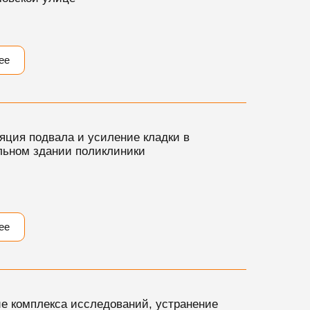
ее
яция подвала и усиление кладки в
ьном здании поликлиники
ее
е комплекса исследований
, устранение