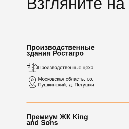
Взгляните н
Производственные
здания Ростагро
Производственные цеха
Московская область, г.о.
Пушкинский, д. Петушки
Премиум ЖК King
and Sons