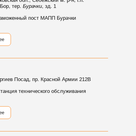
овская обл., Себежский м. р-н, г.п.
Бор, тер.
Бурачки
, зд. 1
аможенный пост МАПП Бурачки
ее
гиев Посад, пр. Красной Армии 212В
танция технического обслуживания
ее