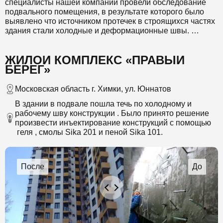
специалисты нашей компании провели обследование
подвального помещения, в результате которого было
выявлено что источником протечек в строящихся частях
здания стали холодные и деформационные швы.
В связи с тем, что необходимо устранить эти протечки в
ЖИЛОЙ КОМПЛЕКС «ПРАВЫЙ
короткие сроки и без остановки работы здания был
БЕРЕГ»
выбран метод распыления с применением
полиуретановой смолы Sika® Injection-201. Методом
распыления наносили смолу Sika на фундамент. Этот
Московская область г. Химки, ул. Юннатов
состав обладает повышенной текучестью, в результате
В здании в подвале пошла течь по холодному и
чего были заполнены все мельчайшие дефекты и
рабочему шву конструкции . Было принято решение
микротрещины. Данный способ обеспечивает
произвести инъектирование конструкций с помощью
продолжительный срок службы такой защиты и о
геля , смолы Sika 201 и пеной Sika 101.
протечках в деформационных швах можно будет забыть
на долгие годы.
Объём холодных швов составил 900 м., все работы по
устранению протечек в деформационных швах были
проведены с использованием полиуретановой смолы с
гарантией на 2 года.
Мы предоставили заказчику качественно выполненную
работу, выполненную в кратчайшие сроки, которой