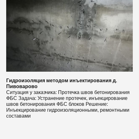
С
Ф
ш
И
с
Гидроизоляция методом инъектирования д.
Пивоварово
Ситуация у заказчика: Протечка швов бетонирования
ФБС Задача: Устранение протечек, инъекцирование
швов бетонирования ФБС блоков Решение:
Инъекцирование гидроизоляционными, ремонтными
составами