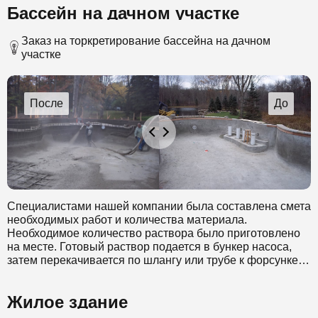
Бассейн на дачном участке
Заказ на торкретирование бассейна на дачном
участке
Специалистами нашей компании была составлена смета
необходимых работ и количества материала.
Необходимое количество раствора было приготовлено
на месте. Готовый раствор подается в бункер насоса,
затем перекачивается по шлангу или трубе к форсунке.
Также к форсунке подводится вода необходимая для
дополнительного увлажнения и сжатый воздух, с
Жилое здание
помощью которого происходит выбрызгивание смеси.
Работа проходила в несколько этапов. В конечном итоге