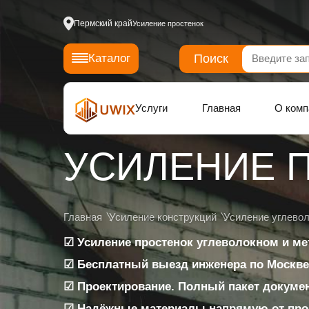
Пермский край
Усиление простенок
Поиск
Каталог
Услуги
Главная
О комп
УСИЛЕНИЕ 
Главная
Усиление конструкций
Усиление углево
☑ Усиление простенок углеволокном и м
☑ Бесплатный выезд инженера по Москве 
☑ Проектирование. Полный пакет докуме
☑ Надёжные материалы напрямую от про