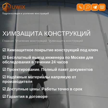
ХИМЗАЩИТА КОНСТРУКЦИЙ
Главная
Усиление конструкций
Химзащита конструкций
☑ Химзащитное покрытие конструкций под ключ
☑ Бесплатный выезд инженера по Москве для
обследования в течении 24 часов
☑ Проектирование. Полный пакет документов
☑ Надёжные материалы напрямую от
производителя
☑ Доступные цены. Работы точно в срок
☑ Гарантия в договоре