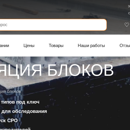
З
С
ании
Цены
Товары
Наши работы
Отз
ЯЦИЯ БЛОКОВ
ция блоков
 типов под ключ
 для обследования
уск СРО
изводителей