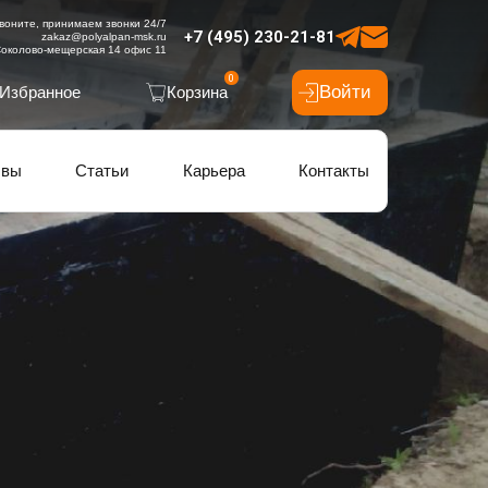
воните, принимаем звонки 24/7
+7 (495) 230-21-81
zakaz@polyalpan-msk.ru
околово-мещерская 14 офис 11
0
Войти
Избранное
Корзина
ывы
Статьи
Карьера
Контакты