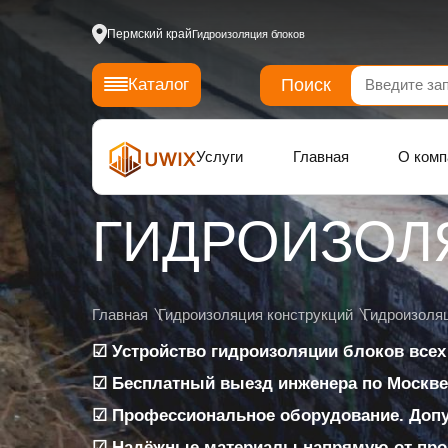
Пермский край
Гидроизоляция блоков
Поиск
Каталог
Услуги
Главная
О комп
ГИДРОИЗОЛ
Главная
Гидроизоляция конструкций
Гидроизоля
☑ Устройство гидроизоляции блоков всех
☑ Бесплатный выезд инженера по Москве
☑ Профессиональное оборудование. Доп
☑ Надёжные материалы напрямую от про