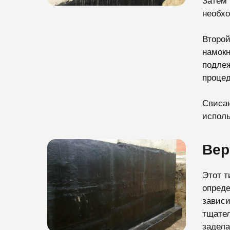
Затем 
необхо
Второй
намокн
подлеж
процед
Свисаю
исполь
Вер
Этот т
опреде
зависи
тщател
задела