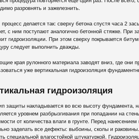
вся процедура повторяется еще один раз. После всего, 
димо разровнять и зажелезнить.
 процесс делается так: сверху бетона спустя часа 2 зас
ет, с ним поступают аналогично бетонной стяжке. При 
ит гидроизоляции. При этом сверху покрывается битум
уру следует выполнить дважды.
щие края рулонного материала заводят вниз, где они п
зоваться уже вертикальная гидроизоляция фундаментн
тикальная гидроизоляция
ип защиты накладывается во всю высоту фундамента, н
ляется уровнем разбрызгивания при попадании на стен
мости от количества влаги в грунте. Перед нанесение
ьно заделать все дефекты: выбоины, сколы и раковины
ть специальной влагостойкой штукатуркой. Гидроизол