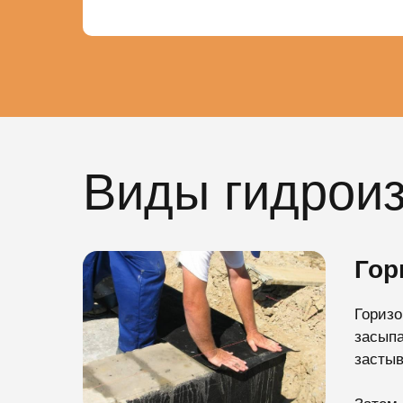
Виды гидрои
Гор
Горизо
засыпа
застыв