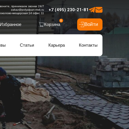
воните, принимаем звонки 24/7
+7 (495) 230-21-81
zakaz@polyalpan-msk.ru
околово-мещерская 14 офис 11
0
Войти
Избранное
Корзина
ывы
Статьи
Карьера
Контакты