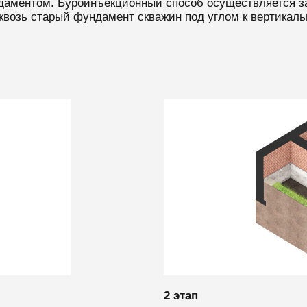
даментом. Буроинъекционный способ осуществляется за
квозь старый фундамент скважин под углом к вертикаль
2 этап