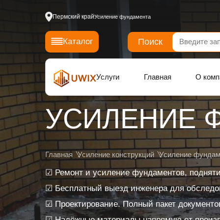
Пермский край
Усиление фундамента
Поиск
Каталог
Услуги
Главная
О комп
УСИЛЕНИЕ 
Главная
Усиление конструкций
Усиление фундам
☑ Ремонт и усиление фундаментов, поднят
☑ Бесплатный выезд инженера для обследов
☑ Проектирование. Полный пакет документо
☑ Надёжные материалы напрямую от произ