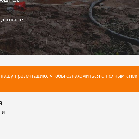
 договоре
 нашу презентацию, чтобы ознакомиться с полным спек
в
 и