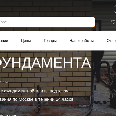
З
С
ании
Цены
Товары
Наши работы
Отз
ФУНДАМЕНТА
ента
ие фундаментной плиты под ключ
ания по Москве в течении 24 часов
в
водителя