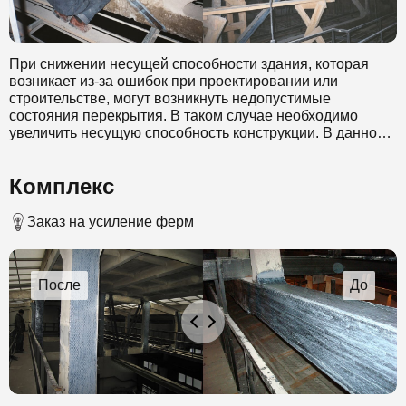
При снижении несущей способности здания, которая
возникает из-за ошибок при проектировании или
строительстве, могут возникнуть недопустимые
состояния перекрытия. В таком случае необходимо
увеличить несущую способность конструкции. В данном
случае специалисты нашей компании в качестве
материала для усиления выбрали углеволокно. Этот
Комплекс
материал обладает стойкостью к коррозии и позволяет
значительно снизить временные затраты на проведение
таких работ. Выбранный метод также позволил
Заказ на усиление ферм
выполнить работы без прекращения эксплуатации
усиливаемого здания.