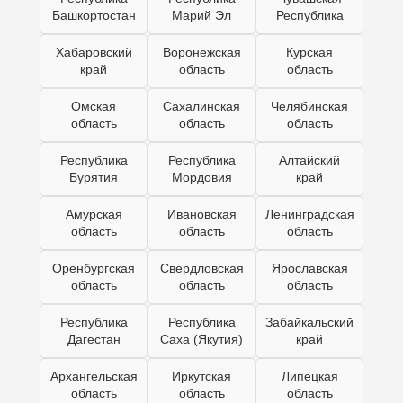
Башкортостан
Марий Эл
Республика
Хабаровский
Воронежская
Курская
край
область
область
Омская
Сахалинская
Челябинская
область
область
область
Республика
Республика
Алтайский
Бурятия
Мордовия
край
Амурская
Ивановская
Ленинградская
область
область
область
Оренбургская
Свердловская
Ярославская
область
область
область
Республика
Республика
Забайкальский
Дагестан
Саха (Якутия)
край
Архангельская
Иркутская
Липецкая
область
область
область