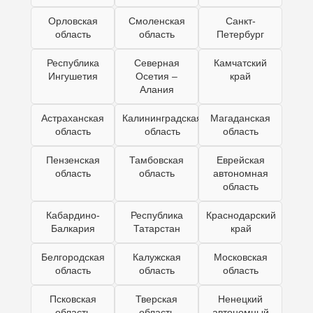
Орловская
Смоленская
Санкт-
область
область
Петербург
Республика
Северная
Камчатский
Ингушетия
Осетия –
край
Алания
Астраханская
Калининградская
Магаданская
область
область
область
Пензенская
Тамбовская
Еврейская
область
область
автономная
область
Кабардино-
Республика
Краснодарский
Балкария
Татарстан
край
Белгородская
Калужская
Московская
область
область
область
Псковская
Тверская
Ненецкий
область
область
автономный