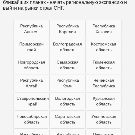
ближайших планах - начать региональную экспансию и
выйти на рынки стран СНГ.
Республика
Республика
Республика
Адыгея
Карелия
Хакасия
Приморский
Волгоградская
Костромская
край
область
область
Новгородская
Самарская
Тюменская
область
область
область
Республика
Республика
Чеченская
Алтай
Коми
Республика
Ставропольский
Вологодская
Курганская
край
область
область
Новосибирская
Саратовская
Ульяновская
область
область
область
Республика
Республика
Чувашская