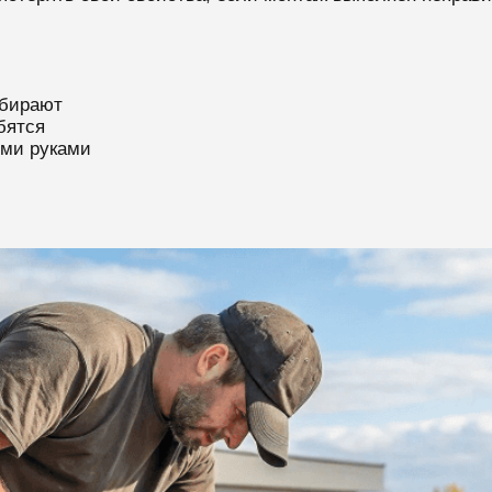
ыбирают
бятся
ими руками