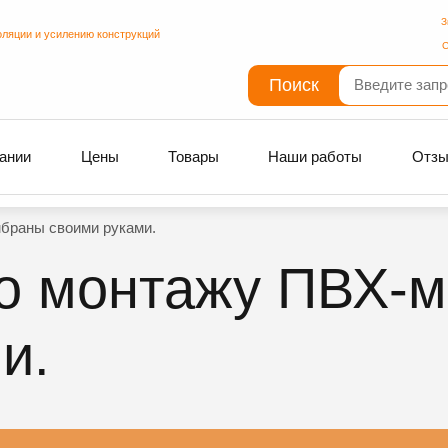
З
оляции и усилению конструкций
С
Поиск
ании
Цены
Товары
Наши работы
Отз
браны своими руками.
по монтажу ПВХ-
и.