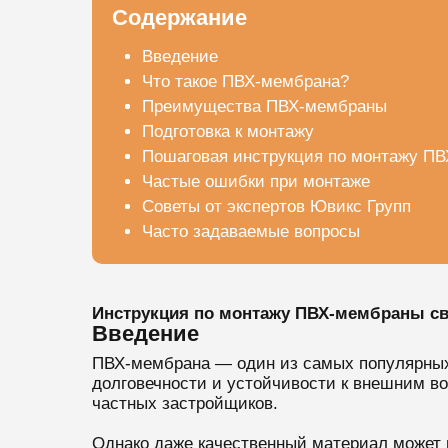
Содержание
Введение
Что такое ПВХ-мембрана?
Преимущества ПВХ-мембраны
Подготовка к монтажу
Пошаговая инструкция по монтажу П
Частые ошибки при монтаже
Советы от экспертов Ювикс Групп
Часто задаваемые вопросы
Инструкция по монтажу ПВХ-мембраны св
Введение
ПВХ-мембрана — один из самых популярных 
долговечности и устойчивости к внешним во
частных застройщиков.
Однако даже качественный материал может п