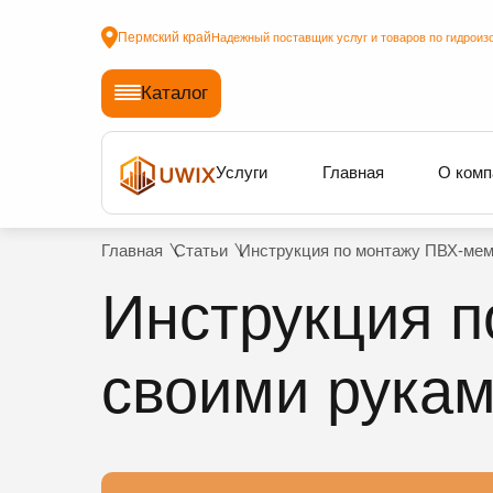
Пермский край
Надежный поставщик услуг и товаров по гидроиз
Каталог
Услуги
Главная
О комп
Главная
Статьи
Инструкция по монтажу ПВХ-мем
Инструкция 
своими рукам