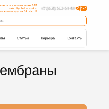
воните, принимаем звонки 24/7
+7 (495) 230-21-81
zakaz@polyalpan-msk.ru
околово-мещерская 14 офис 11
ывы
Статьи
Карьера
Контакты
мембраны