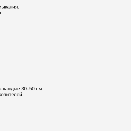
мыкания.
.
 каждые 30–50 см.
желителей.